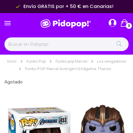
Envío GRATIS por + 50 € en Canarias!
done
0
Inicio
Funko Pop
Funko pop Marvel
Los vengadores
Funko POP Marvel Avengers Endgame Thanos
Agotado