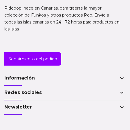
Pidopop! nace en Canarias, para traerte la mayor
colección de Funkos y otros productos Pop. Envío a
todas las islas canarias en 24 - 72 horas para productos en
las islas
Seguimiento del pedido
keyboard_arrow_down
Información
keyboard_arrow_down
Redes sociales
keyboard_arrow_down
Newsletter