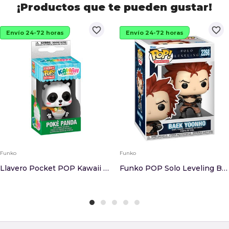
¡Productos que te pueden gustar!
favorite_border
favorite_border
Envío 24-72 horas
Envío 24-72 horas
Funko
Funko
Llavero Pocket POP Kawaii Fodies Poke Panda
Funko POP Solo Leveling Baek Yoonho