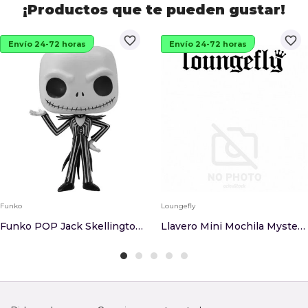
¡Productos que te pueden gustar!
favorite_border
favorite_border
Envío 24-72 horas
Envío 24-72 horas
Funko
Loungefly
Funko POP Jack Skellington Pesadilla Antes De N...
Llavero Mini Mochila Mystery Stitch Disney Loun...