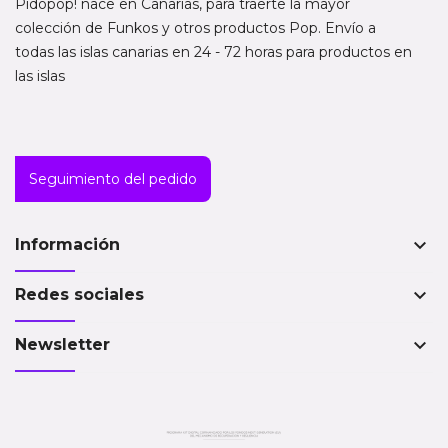
Pidopop! nace en Canarias, para traerte la mayor
colección de Funkos y otros productos Pop. Envío a
todas las islas canarias en 24 - 72 horas para productos en
las islas
Seguimiento del pedido
keyboard_arrow_down
Información
keyboard_arrow_down
Redes sociales
keyboard_arrow_down
Newsletter