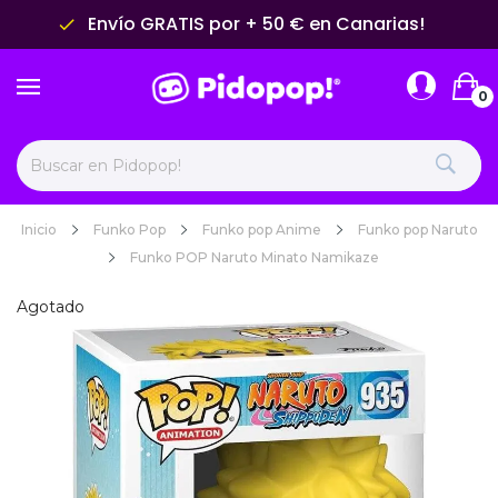
Envío GRATIS por + 50 € en Canarias!
done
0
Inicio
Funko Pop
Funko pop Anime
Funko pop Naruto
Funko POP Naruto Minato Namikaze
Agotado