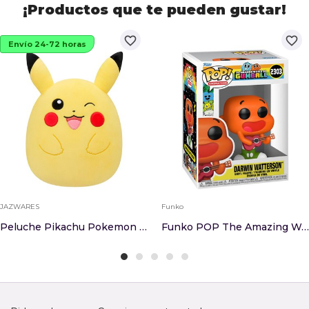
¡Productos que te pueden gustar!
favorite_border
favorite_border
Envío 24-72 horas
JAZWARES
Funko
Peluche Pikachu Pokemon Squishmallows 27cm
Funko POP The Amazing World Of Gumball Darwin W...