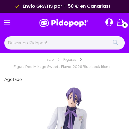
Envío GRATIS por + 50 € en Canarias!
done
0
Inicio
Figuras
Figura Reo Mikage Sweets Flavor 2026 Blue Lock 16cm
Agotado