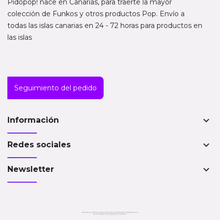
Pidopop! nace en Canarias, para traerte la mayor
colección de Funkos y otros productos Pop. Envío a
todas las islas canarias en 24 - 72 horas para productos en
las islas
Seguimiento del pedido
keyboard_arrow_down
Información
keyboard_arrow_down
Redes sociales
keyboard_arrow_down
Newsletter